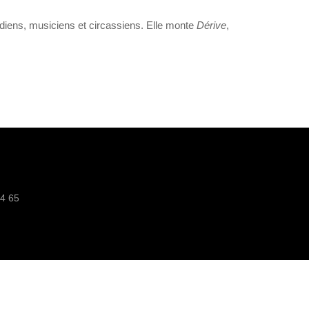
diens, musiciens et circassiens. Elle monte
Dérive
,
64 65