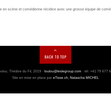
ure en scène et comédienne récidive avec une grosse équipe de comé
BACK TO TOP
ulou, Théâtre du Fil, 2019 ·
loulou@leslegroup.com
· tél. +41 79 677 
Site en mise en place par
eTisse.ch, Natascha MICHEL