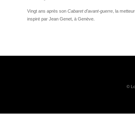
Vingt ans après son
Cabaret d’avant-guerre
, la mette
inspiré par Jean Genet, à Genève.
© Lo