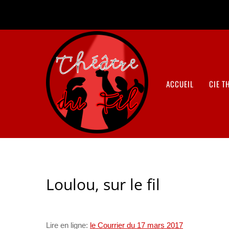
ACCUEIL
CIE T
Loulou, sur le fil
Lire en ligne:
le Courrier du 17 mars 2017